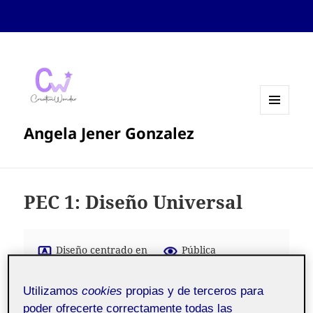
MENÚ
Angela Jener Gonzalez
Y
WIDGETS
PEC 1: Diseño Universal
Diseño centrado en
Pública
las personas aula 4
Utilizamos
cookies
propias y de terceros para
poder ofrecerte correctamente todas las
ESPACIO ESCOGIDO: Mi Oficina