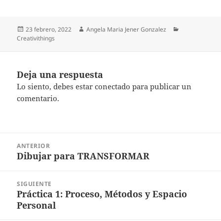
Publicado
Autor
Categorías
23 febrero, 2022
Angela Maria Jener Gonzalez
el
Creativithings
Deja una respuesta
Lo siento, debes estar
conectado
para publicar un
comentario.
Navegación
ANTERIOR
de
Dibujar para TRANSFORMAR
Entrada
entradas
anterior:
SIGUIENTE
Práctica 1: Proceso, Métodos y Espacio
Entrada
Personal
siguiente: