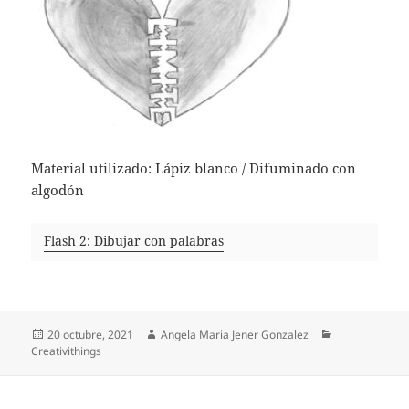
Material utilizado: Lápiz blanco / Difuminado con
algodón
Flash 2: Dibujar con palabras
Publicado
Autor
Categorías
20 octubre, 2021
Angela Maria Jener Gonzalez
el
Creativithings